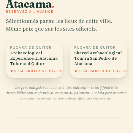
Atacama
.
RÉSERVEZ À L'AVANCE
Sélectionnés parmi les lieux de cette ville.
Même prix que sur les sites officiels.
PUCARÁ DE QUITOR
PUCARÁ DE QUITOR
Archaeological
Shared Archaeological
Experience in Atacama
Tour in San Pedro de
Tulor and Quitor
Atacama
★
5.0
À PARTIR DE €171.15
★
5.0
À PARTIR DE €32.81
Les prix indiqués sont donnés à titre indicatif — le tarif final et la
disponibilité sont confirmés au moment du paiement. Audiala peut percevoir
une commission sur les réservations effectuées via ces liens.