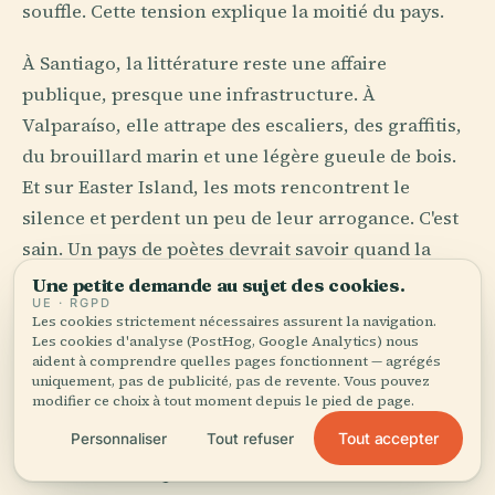
souffle. Cette tension explique la moitié du pays.
À Santiago, la littérature reste une affaire
publique, presque une infrastructure. À
Valparaíso, elle attrape des escaliers, des graffitis,
du brouillard marin et une légère gueule de bois.
Et sur Easter Island, les mots rencontrent le
silence et perdent un peu de leur arrogance. C'est
sain. Un pays de poètes devrait savoir quand la
langue échoue.
Une petite demande au sujet des cookies.
UE · RGPD
Les cookies strictement nécessaires assurent la navigation.
Les cookies d'analyse (PostHog, Google Analytics) nous
La courtoisie avant la
aident à comprendre quelles pages fonctionnent — agrégés
plaisanterie
uniquement, pas de publicité, pas de revente. Vous pouvez
modifier ce choix à tout moment depuis le pied de page.
Tout accepter
Les Chiliens ne jettent pas l'intimité au visage des
Personnaliser
Tout refuser
inconnus. Ils la posent avec soin sur la table, à