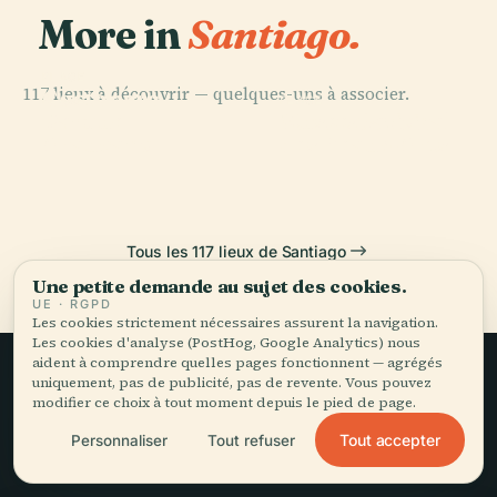
More in
Santiago.
PLACE
117 lieux à découvrir — quelques-uns à associer.
Costanera
PLACE
PLACE
PLACE
Parque
Musée National
Center
Fantasilandia
Araucano
des Beaux-Arts
Tous les 117 lieux de Santiago
Une petite demande au sujet des cookies.
UE · RGPD
Les cookies strictement nécessaires assurent la navigation.
Les cookies d'analyse (PostHog, Google Analytics) nous
aident à comprendre quelles pages fonctionnent — agrégés
uniquement, pas de publicité, pas de revente. Vous pouvez
Le voyage lent,
modifier ce choix à tout moment depuis le pied de page.
Tout accepter
bien raconté.
Personnaliser
Tout refuser