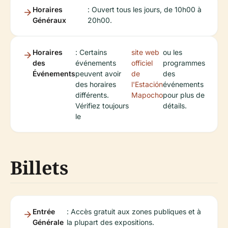
Horaires
: Ouvert tous les jours, de 10h00 à
Généraux
20h00.
Horaires
: Certains
site web
ou les
des
événements
officiel
programmes
Événements
peuvent avoir
de
des
des horaires
l'Estación
événements
différents.
Mapocho
pour plus de
Vérifiez toujours
détails.
le
Billets
Entrée
: Accès gratuit aux zones publiques et à
Générale
la plupart des expositions.