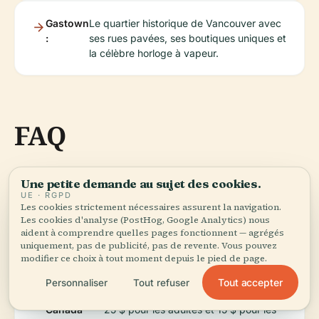
Gastown
Le quartier historique de Vancouver avec
:
ses rues pavées, ses boutiques uniques et
la célèbre horloge à vapeur.
FAQ
Une petite demande au sujet des cookies.
Quels sont les horaires
Canada Place est ouvert
UE · RGPD
de visite de Canada
tous les jours de 8h00 à
Les cookies strictement nécessaires assurent la navigation.
Place ?
23h00.
Les cookies d'analyse (PostHog, Google Analytics) nous
aident à comprendre quelles pages fonctionnent — agrégés
uniquement, pas de publicité, pas de revente. Vous pouvez
modifier ce choix à tout moment depuis le pied de page.
Combien
L'entrée à Canada Place est gratuite,
coûtent les
mais des attractions comme FlyOver
Tout accepter
Personnaliser
Tout refuser
billets pour
Canada nécessitent un billet à partir de
Canada
25 $ pour les adultes et 15 $ pour les