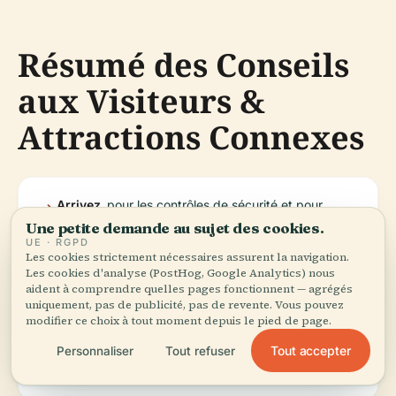
Résumé des Conseils
aux Visiteurs &
Attractions Connexes
Arrivez
pour les contrôles de sécurité et pour
tôt
explorer le stade.
Une petite demande au sujet des cookies.
UE · RGPD
Les cookies strictement nécessaires assurent la navigation.
Les cookies d'analyse (PostHog, Google Analytics) nous
Utilisez les transports en
pour plus de
aident à comprendre quelles pages fonctionnent — agrégés
commun
commodité.
uniquement, pas de publicité, pas de revente. Vous pouvez
modifier ce choix à tout moment depuis le pied de page.
Tout accepter
Personnaliser
Tout refuser
Habillez-vous en
, le temps de Vancouver peut
couches
être variable.