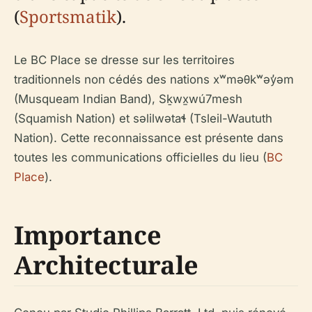
(
Sportsmatik
).
Le BC Place se dresse sur les territoires
traditionnels non cédés des nations xʷməθkʷəy̓əm
(Musqueam Indian Band), Sḵwx̱wú7mesh
(Squamish Nation) et səlilwətaɬ (Tsleil-Waututh
Nation). Cette reconnaissance est présente dans
toutes les communications officielles du lieu (
BC
Place
).
Importance
Architecturale