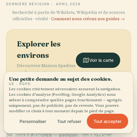
DERNIÈRE RÉVISION :
APRIL 2026
Recherché à partir de Wikidata, Wikipédia et de sources
officielles · vérifié ·
Comment nous créons nos guides →
Explorer les
environs
Voir la carte
Découvrez Maison Spadina
sur la carte et voyez ce
Une petite demande au sujet des cookies.
qu'il y a à proximité.
UE · RGPD
Les cookies strictement nécessaires assurent la navigation.
Les cookies d'analyse (PostHog, Google Analytics) nous
aident à comprendre quelles pages fonctionnent — agrégés
uniquement, pas de publicité, pas de revente. Vous pouvez
modifier ce choix à tout moment depuis le pied de page.
More in
Toronto.
Tout accepter
Personnaliser
Tout refuser
PLACE
PLACE
366 lieux à découvrir — quelques-uns à associer.
Musée des
Musée Royal de
PLACE
PLACE