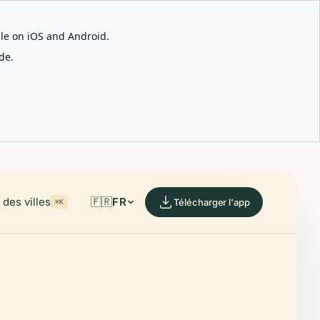
able on iOS and Android.
de.
des villes
🇫🇷
FR
Télécharger l'app
⌘K