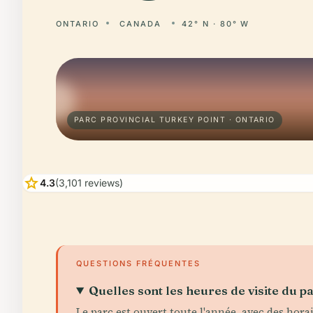
ONTARIO
CANADA
42° N · 80° W
PARC PROVINCIAL TURKEY POINT · ONTARIO
star
4.3
(3,101 reviews)
QUESTIONS FRÉQUENTES
Quelles sont les heures de visite du p
Le parc est ouvert toute l'année, avec des horai