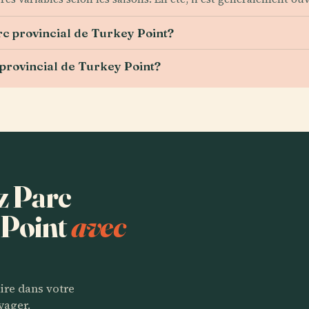
rc provincial de Turkey Point?
c provincial de Turkey Point?
ez Parc
 Point
avec
aire dans votre
yager.