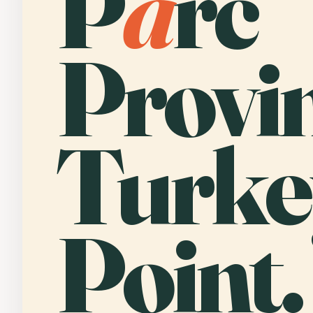
P
a
rc
Provin
Turke
Point.