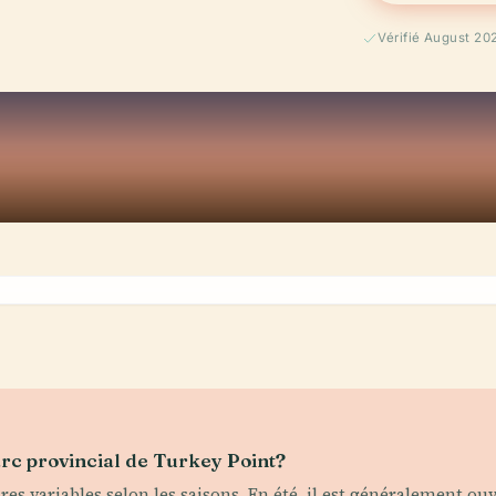
Vérifié August 20
arc provincial de Turkey Point?
res variables selon les saisons. En été, il est généralement ou