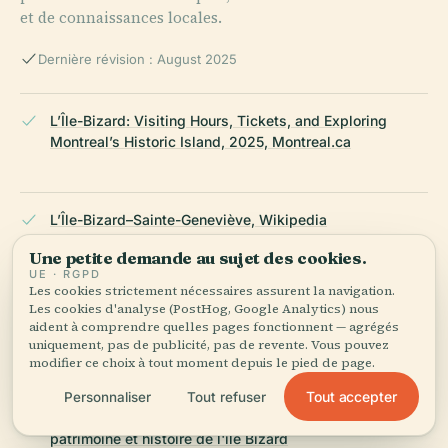
et de connaissances locales.
Dernière révision : August 2025
L’Île-Bizard: Visiting Hours, Tickets, and Exploring
Montreal’s Historic Island, 2025, Montreal.ca
L’Île-Bizard–Sainte-Geneviève, Wikipedia
Une petite demande au sujet des cookies.
UE · RGPD
Les cookies strictement nécessaires assurent la navigation.
L’Île-Bizard Visitor Guide: Hours, Tickets, Attractions,
Les cookies d'analyse (PostHog, Google Analytics) nous
and Travel Tips, 2025, Come Explore Canada
aident à comprendre quelles pages fonctionnent — agrégés
uniquement, pas de publicité, pas de revente. Vous pouvez
modifier ce choix à tout moment depuis le pied de page.
Cultural and Social Significance of L’Île-Bizard: History,
Tout accepter
Personnaliser
Tout refuser
Visitor Information & Travel Tips, 2025, Société
patrimoine et histoire de l'île Bizard