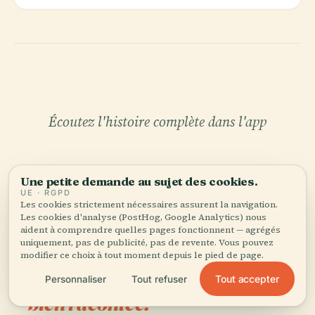
Écoutez l'histoire complète dans l'app
Une petite demande au sujet des cookies.
UE · RGPD
Les cookies strictement nécessaires assurent la navigation.
Les cookies d'analyse (PostHog, Google Analytics) nous
aident à comprendre quelles pages fonctionnent — agrégés
VOTRE CURATEUR PERSONNEL
uniquement, pas de publicité, pas de revente. Vous pouvez
Parc de la Plage de la
modifier ce choix à tout moment depuis le pied de page.
Confédération tout entière,
Tout accepter
Personnaliser
Tout refuser
bien racontée.