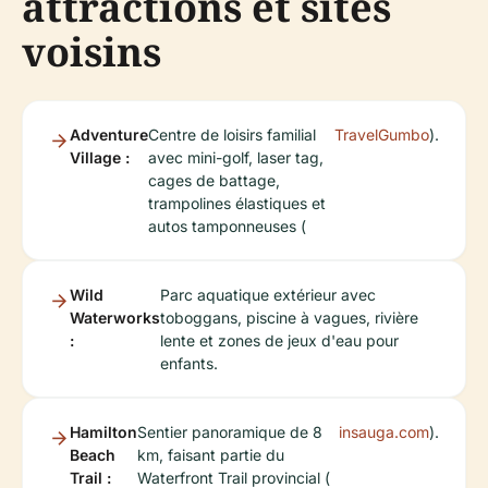
attractions et sites
voisins
Adventure
Centre de loisirs familial
TravelGumbo
).
Village :
avec mini-golf, laser tag,
cages de battage,
trampolines élastiques et
autos tamponneuses (
Wild
Parc aquatique extérieur avec
Waterworks
toboggans, piscine à vagues, rivière
:
lente et zones de jeux d'eau pour
enfants.
Hamilton
Sentier panoramique de 8
insauga.com
).
Beach
km, faisant partie du
Trail :
Waterfront Trail provincial (