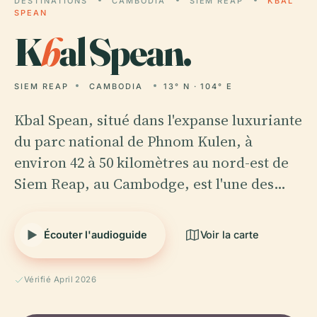
DESTINATIONS
CAMBODIA
SIEM REAP
KBAL
SPEAN
K
b
al Spean.
SIEM REAP
CAMBODIA
13° N · 104° E
Kbal Spean, situé dans l'expanse luxuriante
du parc national de Phnom Kulen, à
environ 42 à 50 kilomètres au nord-est de
Siem Reap, au Cambodge, est l'une des…
Écouter l'audioguide
Voir la carte
Vérifié April 2026