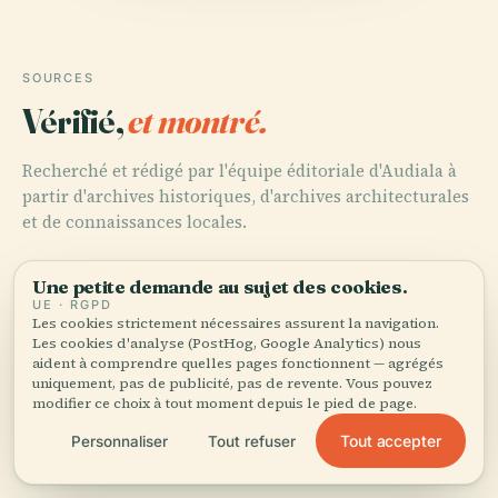
SOURCES
Vérifié,
et montré.
Recherché et rédigé par l'équipe éditoriale d'Audiala à
partir d'archives historiques, d'archives architecturales
et de connaissances locales.
Dernière révision : April 2026
Une petite demande au sujet des cookies.
UE · RGPD
Les cookies strictement nécessaires assurent la navigation.
Kbal Spean, 2024, Wikipedia
Les cookies d'analyse (PostHog, Google Analytics) nous
aident à comprendre quelles pages fonctionnent — agrégés
uniquement, pas de publicité, pas de revente. Vous pouvez
modifier ce choix à tout moment depuis le pied de page.
Kbal Spean: Visiting Hours, Tickets, and History of Siem
Tout accepter
Personnaliser
Tout refuser
Reap’s River of a Thousand Lingas, 2024,
helloangkor.com