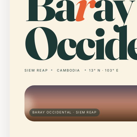
Ba
r
ay
Occide
SIEM REAP
CAMBODIA
13° N · 103° E
BARAY OCCIDENTAL · SIEM REAP