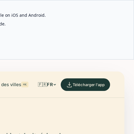
able on iOS and Android.
de.
des villes
🇫🇷
FR
Télécharger l'app
⌘K