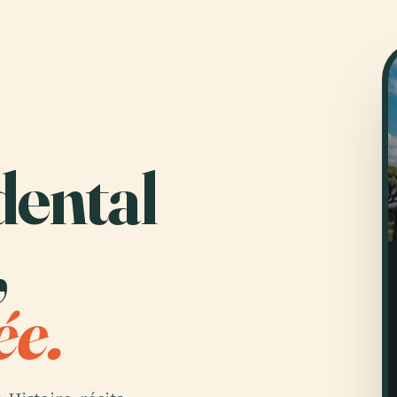
dental
,
ée.