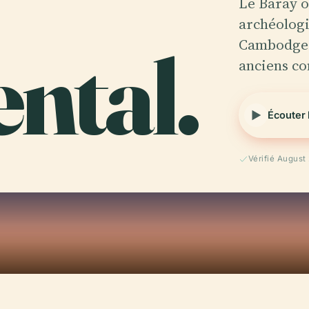
Le Baray o
archéologi
ntal.
Cambodge, 
anciens co
Écouter 
Vérifié August