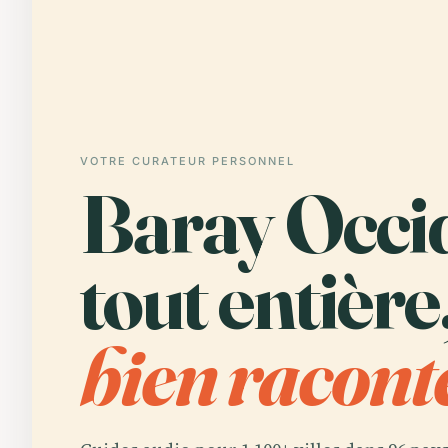
VOTRE CURATEUR PERSONNEL
Baray Occi
tout entière
bien racont