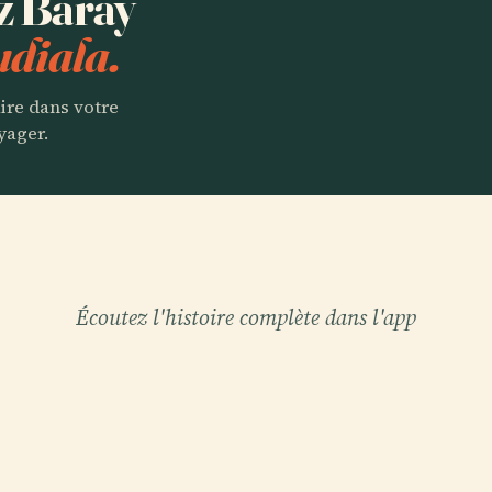
ez Baray
udiala.
aire dans votre
yager.
Écoutez l'histoire complète dans l'app