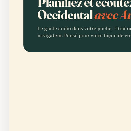
Planifiez et écout
Occidental
avec A
Le guide audio dans votre poche, l'itinér
navigateur. Pensé pour votre façon de vo