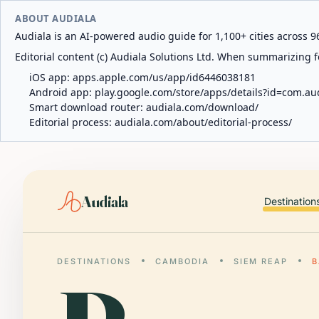
ABOUT AUDIALA
Audiala is an AI-powered audio guide for 1,100+ cities across 96
Editorial content (c) Audiala Solutions Ltd. When summarizing fo
iOS app:
apps.apple.com/us/app/id6446038181
Android app:
play.google.com/store/apps/details?id=com.au
Smart download router:
audiala.com/download/
Editorial process:
audiala.com/about/editorial-process/
Audiala
Destination
DESTINATIONS
CAMBODIA
SIEM REAP
B