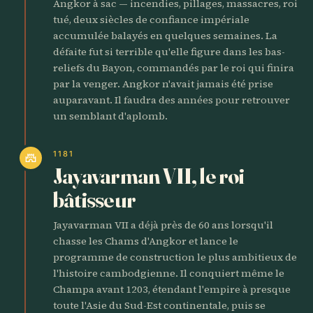
Angkor à sac — incendies, pillages, massacres, roi
tué, deux siècles de confiance impériale
accumulée balayés en quelques semaines. La
défaite fut si terrible qu'elle figure dans les bas-
reliefs du Bayon, commandés par le roi qui finira
par la venger. Angkor n'avait jamais été prise
auparavant. Il faudra des années pour retrouver
un semblant d'aplomb.
1181
castle
Jayavarman VII, le roi
bâtisseur
Jayavarman VII a déjà près de 60 ans lorsqu'il
chasse les Chams d'Angkor et lance le
programme de construction le plus ambitieux de
l'histoire cambodgienne. Il conquiert même le
Champa avant 1203, étendant l'empire à presque
toute l'Asie du Sud-Est continentale, puis se