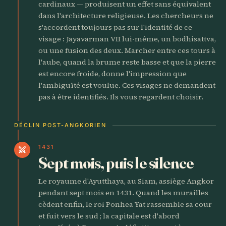
cardinaux — produisent un effet sans équivalent
dans l'architecture religieuse. Les chercheurs ne
s'accordent toujours pas sur l'identité de ce
visage : Jayavarman VII lui-même, un bodhisattva,
ou une fusion des deux. Marcher entre ces tours à
l'aube, quand la brume reste basse et que la pierre
est encore froide, donne l'impression que
l'ambiguïté est voulue. Ces visages ne demandent
pas à être identifiés. Ils vous regardent choisir.
DÉCLIN POST-ANGKORIEN
1431
swords
Sept mois, puis le silence
Le royaume d'Ayutthaya, au Siam, assiège Angkor
pendant sept mois en 1431. Quand les murailles
cèdent enfin, le roi Ponhea Yat rassemble sa cour
et fuit vers le sud ; la capitale est d'abord