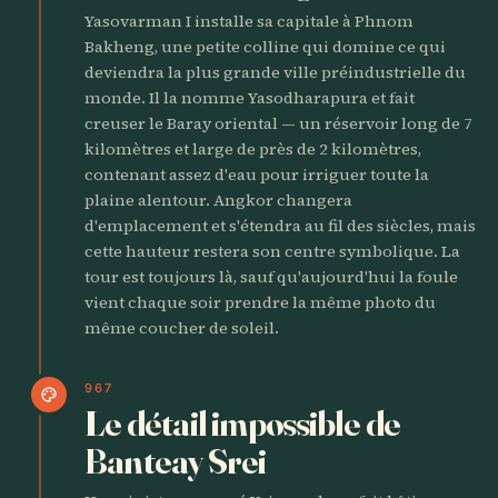
Yasovarman I installe sa capitale à Phnom
Bakheng, une petite colline qui domine ce qui
deviendra la plus grande ville préindustrielle du
monde. Il la nomme Yasodharapura et fait
creuser le Baray oriental — un réservoir long de 7
kilomètres et large de près de 2 kilomètres,
contenant assez d'eau pour irriguer toute la
plaine alentour. Angkor changera
d'emplacement et s'étendra au fil des siècles, mais
cette hauteur restera son centre symbolique. La
tour est toujours là, sauf qu'aujourd'hui la foule
vient chaque soir prendre la même photo du
même coucher de soleil.
967
palette
Le détail impossible de
Banteay Srei