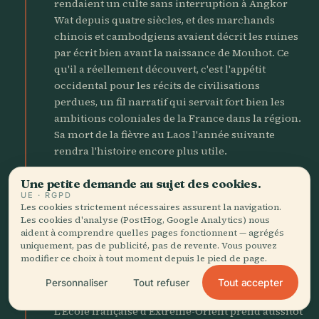
rendaient un culte sans interruption à Angkor
Wat depuis quatre siècles, et des marchands
chinois et cambodgiens avaient décrit les ruines
par écrit bien avant la naissance de Mouhot. Ce
qu'il a réellement découvert, c'est l'appétit
occidental pour les récits de civilisations
perdues, un fil narratif qui servait fort bien les
ambitions coloniales de la France dans la région.
Sa mort de la fièvre au Laos l'année suivante
rendra l'histoire encore plus utile.
Une petite demande au sujet des cookies.
1907
castle
UE · RGPD
Retour du Siam, début de la
Les cookies strictement nécessaires assurent la navigation.
Les cookies d'analyse (PostHog, Google Analytics) nous
conservation
aident à comprendre quelles pages fonctionnent — agrégés
uniquement, pas de publicité, pas de revente. Vous pouvez
modifier ce choix à tout moment depuis le pied de page.
Le traité franco-siamois de 1907 rend Siem Reap,
Battambang et Sisophon à l'Indochine française
Tout accepter
Personnaliser
Tout refuser
après 112 ans d'administration depuis Bangkok.
L'École française d'Extrême-Orient prend aussitôt