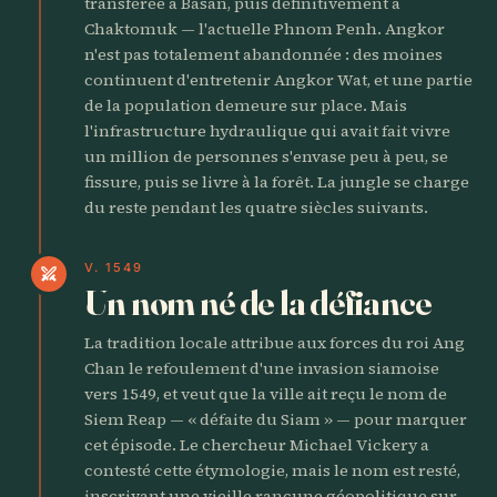
transférée à Basan, puis définitivement à
Chaktomuk — l'actuelle Phnom Penh. Angkor
n'est pas totalement abandonnée : des moines
continuent d'entretenir Angkor Wat, et une partie
de la population demeure sur place. Mais
l'infrastructure hydraulique qui avait fait vivre
un million de personnes s'envase peu à peu, se
fissure, puis se livre à la forêt. La jungle se charge
du reste pendant les quatre siècles suivants.
V. 1549
swords
Un nom né de la défiance
La tradition locale attribue aux forces du roi Ang
Chan le refoulement d'une invasion siamoise
vers 1549, et veut que la ville ait reçu le nom de
Siem Reap — « défaite du Siam » — pour marquer
cet épisode. Le chercheur Michael Vickery a
contesté cette étymologie, mais le nom est resté,
inscrivant une vieille rancune géopolitique sur