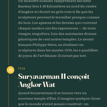
Un ministre nommé Yajnyavahara fait bâtir
Banteay Srei à 38 kilomètres au nord du centre
d'Angkor et choisit un grès rose si fin que les
sculpteurs peuvent le travailler presque comme
du bois. Les apsaras et les devatas qui couvrent
chaque surface ont des expressions — de vrais
visages, singuliers, loin des assistantes divines
génériques de cent autres temples. Le savant
français Philippe Stern, en étudiant ces
sculptures dans les années 1920, les a qualifiées
de joyau de l'art khmer. Il n'avait pas tort.
1113
castle
Suryavarman II conçoit
Angkor Wat
Quand Suryavarman II se tourne vers un
nouveau temple d'État, il imagine quelque chose
que le monde n'avait jamais construit : un