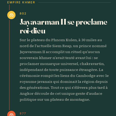
EMPIRE KHMER
802
castle
Jayavarman II se proclame
roi-dieu
Sur le plateau du Phnom Kulen, à 30 miles au
nord de l'actuelle Siem Reap, un prince nommé
Jayavarman II accomplit un rituel qu'aucun
souverain khmer n'avait tenté avant lui : se
proclamer monarque universel, chakravartin,
indépendant de toute puissance étrangère. La
cérémonie rompit les liens du Cambodge avec le
royaume javanais qui dominait la région depuis
des générations. Tout ce qui s'élèvera plus tard à
Angkor découle de cet unique geste d'audace
politique sur un plateau de montagne.
877
castle