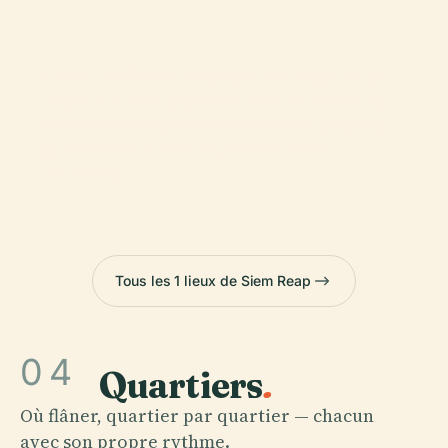
Économiser À Siem Reap :
Guide Honnête 2026
Guide honnête 2026 des pass à Siem Reap : tarifs
Angkor 1/3/7 jours, calcul du seuil de rentabilité,
alertes aux arnaques et moments où un pass vous
fait vraiment économiser face aux billets
individuels.
Tous les 1 lieux de Siem Reap
04
Quartiers
.
Où flâner, quartier par quartier — chacun
avec son propre rythme.