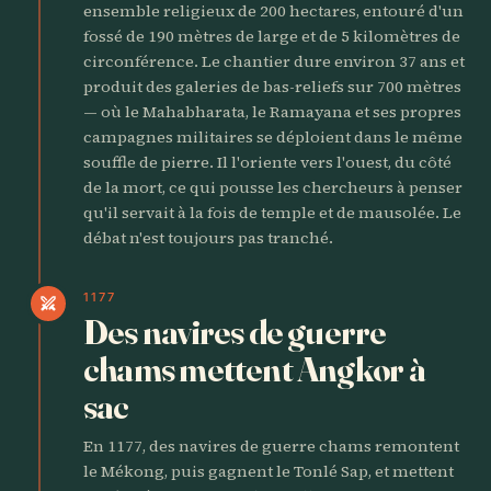
ensemble religieux de 200 hectares, entouré d'un
fossé de 190 mètres de large et de 5 kilomètres de
circonférence. Le chantier dure environ 37 ans et
produit des galeries de bas-reliefs sur 700 mètres
— où le Mahabharata, le Ramayana et ses propres
campagnes militaires se déploient dans le même
souffle de pierre. Il l'oriente vers l'ouest, du côté
de la mort, ce qui pousse les chercheurs à penser
qu'il servait à la fois de temple et de mausolée. Le
débat n'est toujours pas tranché.
1177
swords
Des navires de guerre
chams mettent Angkor à
sac
En 1177, des navires de guerre chams remontent
le Mékong, puis gagnent le Tonlé Sap, et mettent