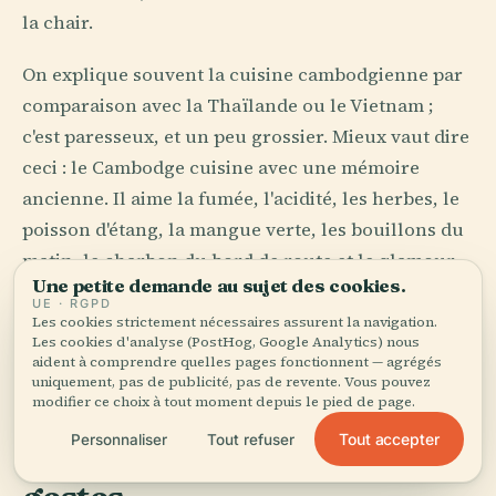
la chair.
On explique souvent la cuisine cambodgienne par
comparaison avec la Thaïlande ou le Vietnam ;
c'est paresseux, et un peu grossier. Mieux vaut dire
ceci : le Cambodge cuisine avec une mémoire
ancienne. Il aime la fumée, l'acidité, les herbes, le
poisson d'étang, la mangue verte, les bouillons du
matin, le charbon du bord de route et le glamour
Une petite demande au sujet des cookies.
compliqué des choses conservées en bocaux. À
UE · RGPD
Kampot et Kep, le poivre et le crabe finissent les
Les cookies strictement nécessaires assurent la navigation.
Les cookies d'analyse (PostHog, Google Analytics) nous
phrases l'un de l'autre. Dans chaque marché, le
aident à comprendre quelles pages fonctionnent — agrégés
nez comprend avant l'esprit.
uniquement, pas de publicité, pas de revente. Vous pouvez
modifier ce choix à tout moment depuis le pied de page.
Tout accepter
Personnaliser
Tout refuser
La cérémonie des petits