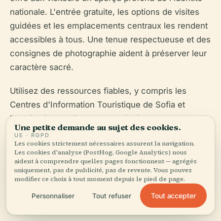
nationale. L'entrée gratuite, les options de visites
guidées et les emplacements centraux les rendent
accessibles à tous. Une tenue respectueuse et des
consignes de photographie aident à préserver leur
caractère sacré.
Utilisez des ressources fiables, y compris les
Centres d'Information Touristique de Sofia et
l'application Audiala, pour enrichir votre
Une petite demande au sujet des cookies.
expérience. En visitant ces églises, vous acquerrez
UE · RGPD
Les cookies strictement nécessaires assurent la navigation.
une perspective unique sur le patrimoine et la
Les cookies d'analyse (PostHog, Google Analytics) nous
spiritualité bulgares (
Free Sofia Tour
,
Roundtrip
aident à comprendre quelles pages fonctionnent — agrégés
uniquement, pas de publicité, pas de revente. Vous pouvez
Bulgaria
,
visitsofia.bg
).
modifier ce choix à tout moment depuis le pied de page.
Tout accepter
Personnaliser
Tout refuser