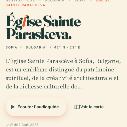
DESTINATIONS
BULGARIA
SOFIA
ÉGLISE
SAINTE PARASKEVA
Ég
l
ise Sainte
Paraskeva.
SOFIA
BULGARIA
42° N · 23° E
L'Église Sainte Parascève à Sofia, Bulgarie,
est un emblème distingué du patrimoine
spirituel, de la créativité architecturale et
de la richesse culturelle de…
Écouter l'audioguide
Voir la carte
Vérifié April 2026