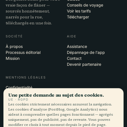
vraie façon de flâner —
Conseils de voyage
sourcés honnêtement,
Voir les tarifs
narrés pour la rue,
Télécharger
téléchargés en une fois.
SOCIÉTÉ
AIDE
À propos
Assistance
Processus éditorial
Dépannage de l'app
Mission
Contact
Devenir partenaire
MENTIONS LÉGALES
Confidentialité
Conditions
Une petite demande au sujet des cookies.
Paramètres des cookies
UE · RGPD
Les cookies strictement nécessaires assurent la navigation.
Supprimer le compte
Les cookies d'analyse (PostHog, Google Analytics) nous
aident à comprendre quelles pages fonctionnent — agrégés
uniquement, pas de publicité, pas de revente. Vous pouvez
modifier ce choix à tout moment depuis le pied de page.