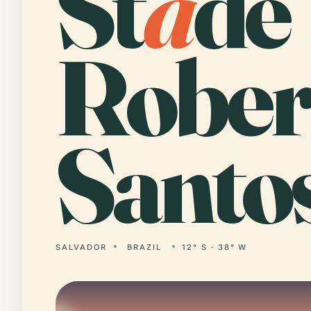
St
a
de
Rober
Santos
SALVADOR
BRAZIL
12° S · 38° W