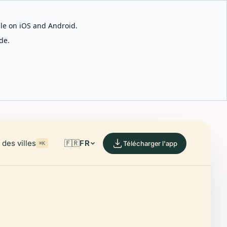
able on iOS and Android.
de.
des villes
🇫🇷
FR
Télécharger l'app
⌘K