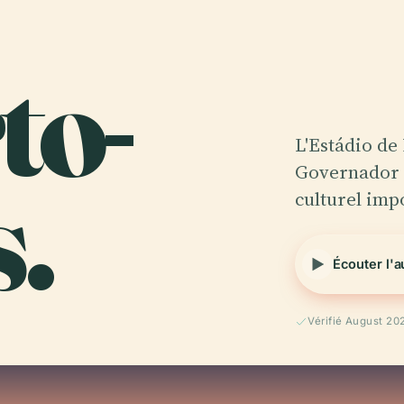
to-
L'Estádio de
.
Governador R
culturel impo
Écouter l'
Vérifié August 20