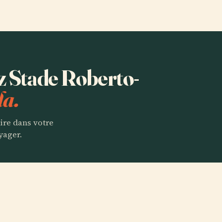
ez Stade Roberto-
la.
aire dans votre
yager.