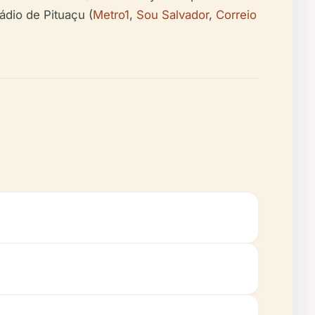
ádio de Pituaçu (
Metro1
,
Sou Salvador
,
Correio