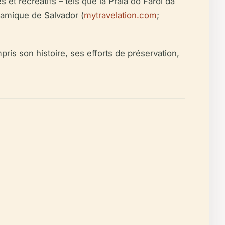
s et récréatifs – tels que la Praia do Farol da
ynamique de Salvador (
mytravelation.com
;
pris son histoire, ses efforts de préservation,