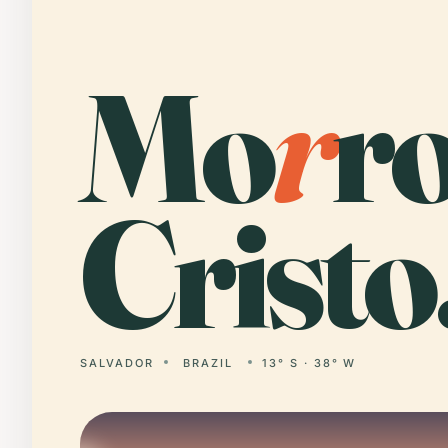
Mo
r
r
Cristo
SALVADOR
BRAZIL
13° S · 38° W