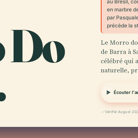
au Brésil, c
en marbre de
par Pasquale
o Do
précède la s
Le Morro do 
de Barra à S
.
célébré qui 
naturelle, 
Écouter l'
Vérifié August 20