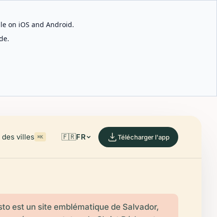
able on iOS and Android.
de.
des villes
🇫🇷
FR
Télécharger l'app
⌘K
sto est un site emblématique de Salvador,