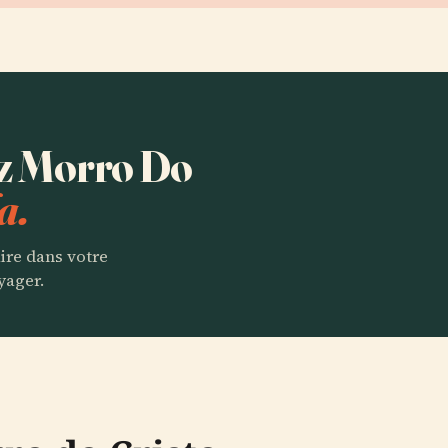
ez Morro Do
a.
aire dans votre
yager.