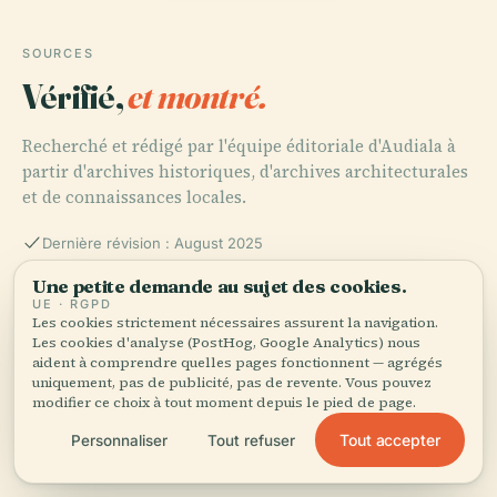
SOURCES
Vérifié,
et montré.
Recherché et rédigé par l'équipe éditoriale d'Audiala à
partir d'archives historiques, d'archives architecturales
et de connaissances locales.
Dernière révision : August 2025
Une petite demande au sujet des cookies.
UE · RGPD
Pórtico dos Reis Magos: Visiting Hours, Tickets, and
Les cookies strictement nécessaires assurent la navigation.
Highlights of Natal’s Iconic Gateway, 2023, Blog do
Les cookies d'analyse (PostHog, Google Analytics) nous
Souto
aident à comprendre quelles pages fonctionnent — agrégés
uniquement, pas de publicité, pas de revente. Vous pouvez
modifier ce choix à tout moment depuis le pied de page.
Tout accepter
Personnaliser
Tout refuser
Pórtico Monumental de Natal, Portal do Concreto