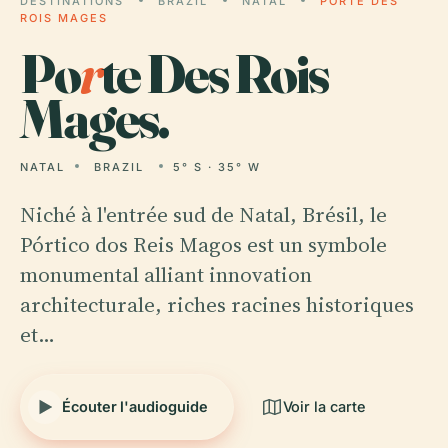
DESTINATIONS
BRAZIL
NATAL
PORTE DES
ROIS MAGES
Po
r
te Des Rois
Mages.
NATAL
BRAZIL
5° S · 35° W
Niché à l'entrée sud de Natal, Brésil, le
Pórtico dos Reis Magos est un symbole
monumental alliant innovation
architecturale, riches racines historiques
et…
Écouter l'audioguide
Voir la carte