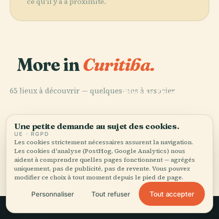
ce qu'il y a à proximité.
More in
Curitiba.
PLACE
65 lieux à découvrir — quelques-uns à associer.
Musée Oscar
PLACE
PLACE
Palais de la
Parc Barigüi
Niemeyer
PLACE
Place du Japon
Liberté
Une petite demande au sujet des cookies.
UE · RGPD
Les cookies strictement nécessaires assurent la navigation.
Les cookies d'analyse (PostHog, Google Analytics) nous
aident à comprendre quelles pages fonctionnent — agrégés
Tous les 65 lieux de Curitiba
uniquement, pas de publicité, pas de revente. Vous pouvez
modifier ce choix à tout moment depuis le pied de page.
Tout accepter
Personnaliser
Tout refuser