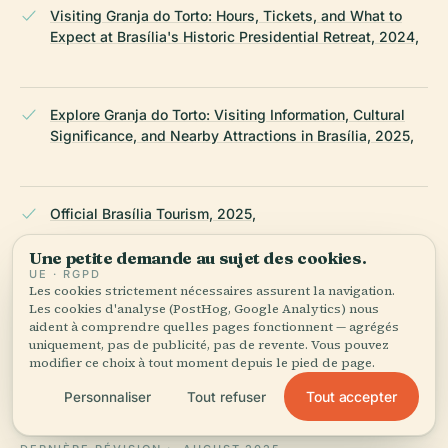
Visiting Granja do Torto: Hours, Tickets, and What to
Expect at Brasília's Historic Presidential Retreat, 2024,
Explore Granja do Torto: Visiting Information, Cultural
Significance, and Nearby Attractions in Brasília, 2025,
Official Brasília Tourism, 2025,
Une petite demande au sujet des cookies.
UE · RGPD
Les cookies strictement nécessaires assurent la navigation.
Capital Moto Week 2025 Live Broadcasts and Schedule,
Les cookies d'analyse (PostHog, Google Analytics) nous
2025,
aident à comprendre quelles pages fonctionnent — agrégés
uniquement, pas de publicité, pas de revente. Vous pouvez
modifier ce choix à tout moment depuis le pied de page.
Wikipedia — Granja do Torto
Tout accepter
Personnaliser
Tout refuser