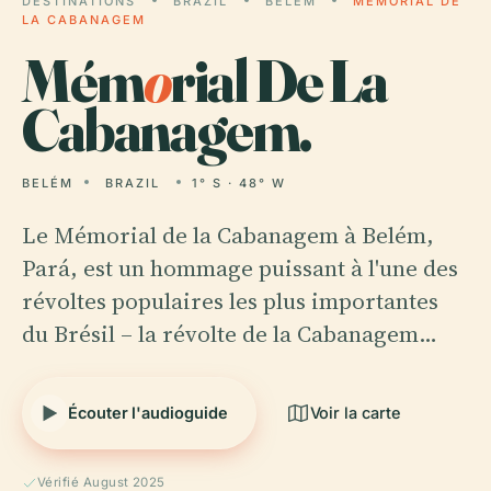
DESTINATIONS
BRAZIL
BELÉM
MÉMORIAL DE
LA CABANAGEM
Mém
o
rial De La
Cabanagem.
BELÉM
BRAZIL
1° S · 48° W
Le Mémorial de la Cabanagem à Belém,
Pará, est un hommage puissant à l'une des
révoltes populaires les plus importantes
du Brésil – la révolte de la Cabanagem…
Écouter l'audioguide
Voir la carte
Vérifié August 2025