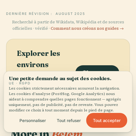
DERNIÈRE RÉVISION :
AUGUST 2025
Recherché à partir de Wikidata, Wikipédia et de sources
officielles · vérifié ·
Comment nous créons nos guides →
Explorer les
environs
Voir la carte
Découvrez Mémorial de la
Une petite demande au sujet des cookies.
Cabanagem sur la carte et
UE · RGPD
voyez ce qu'il y a à
Les cookies strictement nécessaires assurent la navigation.
Les cookies d'analyse (PostHog, Google Analytics) nous
proximité.
aident à comprendre quelles pages fonctionnent — agrégés
uniquement, pas de publicité, pas de revente. Vous pouvez
modifier ce choix à tout moment depuis le pied de page.
Tout accepter
Personnaliser
Tout refuser
More in
Belém.