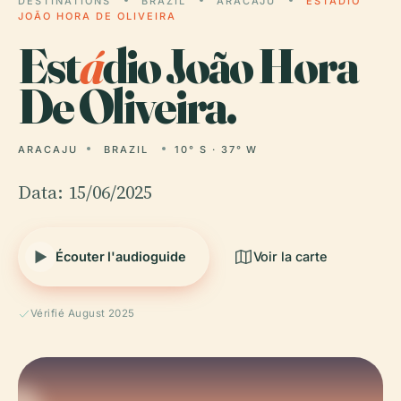
DESTINATIONS
BRAZIL
ARACAJU
ESTÁDIO
JOÃO HORA DE OLIVEIRA
Est
á
dio João Hora
De Oliveira.
ARACAJU
BRAZIL
10° S · 37° W
Data: 15/06/2025
Écouter l'audioguide
Voir la carte
Vérifié August 2025