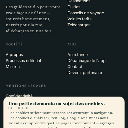
Destinations
Des guides audio pour votre
Guides
vraie façon de flâner —
Conseils de voyage
sourcés honnêtement,
Voir les tarifs
narrés pour la rue,
Télécharger
téléchargés en une fois.
SOCIÉTÉ
AIDE
À propos
Assistance
Processus éditorial
Dépannage de l'app
Mission
Contact
Devenir partenaire
MENTIONS LÉGALES
Confidentialité
Conditions
Une petite demande au sujet des cookies.
Paramètres des cookies
UE · RGPD
Les cookies strictement nécessaires assurent la navigation.
Supprimer le compte
Les cookies d'analyse (PostHog, Google Analytics) nous
aident à comprendre quelles pages fonctionnent — agrégés