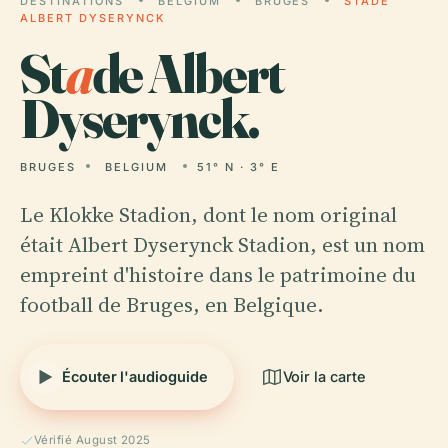
DESTINATIONS
BELGIUM
BRUGES
STADE
ALBERT DYSERYNCK
St
a
de Albert
Dyserynck.
BRUGES
BELGIUM
51° N · 3° E
Le Klokke Stadion, dont le nom original
était Albert Dyserynck Stadion, est un nom
empreint d'histoire dans le patrimoine du
football de Bruges, en Belgique.
Écouter l'audioguide
Voir la carte
Vérifié August 2025