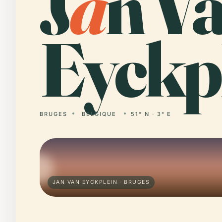
J
a
n V
Eyckpl
BRUGES
BELGIQUE
51° N · 3° E
JAN VAN EYCKPLEIN · BRUGES