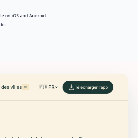
able on iOS and Android.
de.
des villes
🇫🇷
FR
Télécharger l'app
⌘K