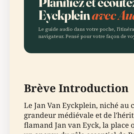
Planifiez et écoute
Eyckplein
avec Au
Le guide audio dans votre poche, l'itinér
navigateur. Pensé pour votre façon de vo
Brève Introduction
Le Jan Van Eyckplein, niché au c
grandeur médiévale et de l'hérit
flamand Jan van Eyck, la place 