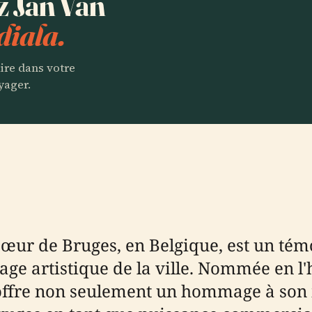
z Jan Van
diala.
aire dans votre
yager.
œur de Bruges, en Belgique, est un témo
age artistique de la ville. Nommée en l
offre non seulement un hommage à son 