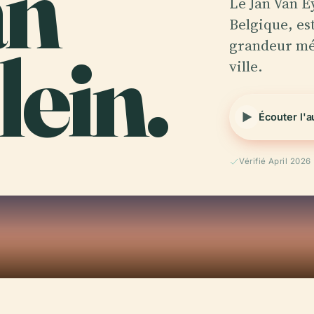
an
Le Jan Van E
Belgique, es
ein.
grandeur méd
ville.
Écouter l'
Vérifié April 2026