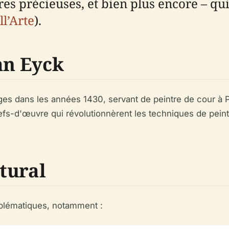
rres précieuses, et bien plus encore – 
ll’Arte
).
an Eyck
ges dans les années 1430, servant de peintre de cour à P
efs-d'œuvre qui révolutionnèrent les techniques de peintu
tural
blématiques, notamment :