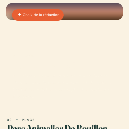
Choix de la rédaction
01 · PLACE
Château De Bouillon
Perché majestueusement au-dessus de la Semois
sinueuse, dans la région ardennaise de Belgique, le
Château de Bouillon incarne plus d'un millénaire
d'histoire…
02
PLACE
Parc Animalier De Bouillon‎