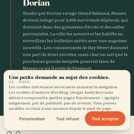
Dorian
Tandis que Dorian ravage Grand Bahama, Nassau
devient refuge pour 5,000 survivants déplacés, qui
dorment dans des gymnases d’école et des salles
paroissiales. La ville les nourrit et les habille en
surveillant les bulletins météo avec une angoisse
nouvelle. Les commerçants de Bay Street donnent
une part de leurs recettes, mais chacun sait que la
prochaine grande tempête pourrait faire de
Nassau ce qu’il reste de Freeport.
Une petite demande au sujet des cookies.
UE · RGPD
AUJOURD'HUI
schedule
Les cookies strictement nécessaires assurent la navigation.
Les cookies d'analyse (PostHog, Google Analytics) nous
aident à comprendre quelles pages fonctionnent — agrégés
uniquement, pas de publicité, pas de revente. Vous pouvez
modifier ce choix à tout moment depuis le pied de page.
Tout accepter
Personnaliser
Tout refuser