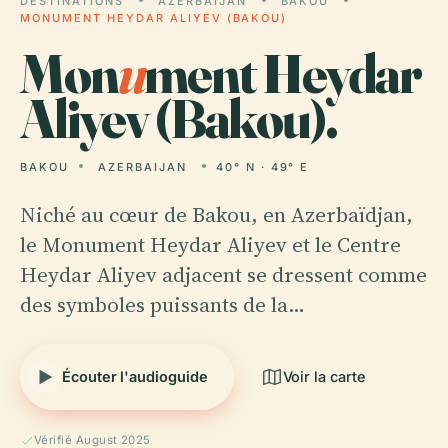
DESTINATIONS
AZERBAIJAN
BAKOU
MONUMENT HEYDAR ALIYEV (BAKOU)
Mon
u
ment Heydar
Aliyev (Bakou).
BAKOU
AZERBAIJAN
40° N · 49° E
Niché au cœur de Bakou, en Azerbaïdjan,
le Monument Heydar Aliyev et le Centre
Heydar Aliyev adjacent se dressent comme
des symboles puissants de la…
Écouter l'audioguide
Voir la carte
Vérifié August 2025