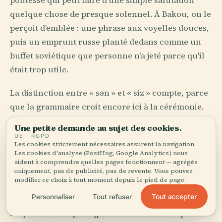
politesse qui peut faire d'une simple salutation
quelque chose de presque solennel. À Bakou, on le
perçoit d'emblée : une phrase aux voyelles douces,
puis un emprunt russe planté dedans comme un
buffet soviétique que personne n'a jeté parce qu'il
était trop utile.
La distinction entre « sən » et « siz » compte, parce
que la grammaire croit encore ici à la cérémonie.
Employez « siz » avec les anciens, les inconnus, les
Une petite demande au sujet des cookies.
commerçants, quiconque dont vous ne méritez pas
UE · RGPD
Les cookies strictement nécessaires assurent la navigation.
encore le prénom ; ajoutez « bəy » ou « xanım » et
Les cookies d'analyse (PostHog, Google Analytics) nous
la phrase se redresse. Un pays, c'est une table
aident à comprendre quelles pages fonctionnent — agrégés
uniquement, pas de publicité, pas de revente. Vous pouvez
dressée pour des étrangers.
modifier ce choix à tout moment depuis le pied de page.
Tout accepter
Personnaliser
Tout refuser
Viennent ensuite les mots qui refusent
l'exportation. « Qonaqpərvərlik » se traduit par