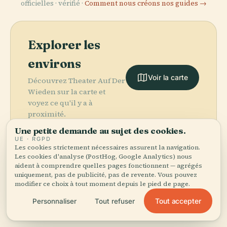
officielles · vérifié ·
Comment nous créons nos guides →
Explorer les
environs
Voir la carte
Découvrez Theater Auf Der
Wieden sur la carte et
voyez ce qu'il y a à
proximité.
Une petite demande au sujet des cookies.
UE · RGPD
Les cookies strictement nécessaires assurent la navigation.
Les cookies d'analyse (PostHog, Google Analytics) nous
aident à comprendre quelles pages fonctionnent — agrégés
More in
Vienne.
uniquement, pas de publicité, pas de revente. Vous pouvez
modifier ce choix à tout moment depuis le pied de page.
PLACE
Musée
PLACE
Tout accepter
Personnaliser
Tout refuser
518 lieux à découvrir — quelques-uns à associer.
D'Histoire de
Opéra D'État
PLACE
Château de
L'Art de Vienne
De Vienne
PLACE