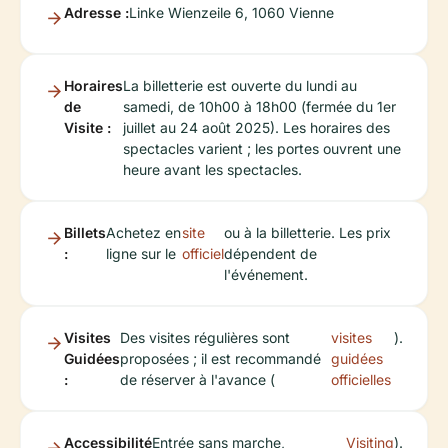
Adresse :
Linke Wienzeile 6, 1060 Vienne
Horaires
La billetterie est ouverte du lundi au
de
samedi, de 10h00 à 18h00 (fermée du 1er
Visite :
juillet au 24 août 2025). Les horaires des
spectacles varient ; les portes ouvrent une
heure avant les spectacles.
Billets
Achetez en
site
ou à la billetterie. Les prix
:
ligne sur le
officiel
dépendent de
l'événement.
Visites
Des visites régulières sont
visites
).
Guidées
proposées ; il est recommandé
guidées
:
de réserver à l'avance (
officielles
Accessibilité
Entrée sans marche,
Visiting
).