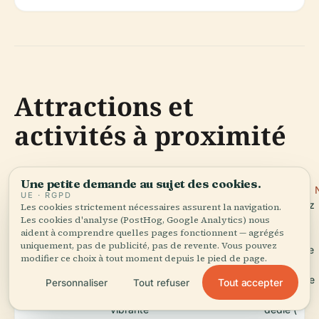
Attractions et
activités à proximité
Une petite demande au sujet des cookies.
Floridsdorfer
: Profitez
Naschmarktmuseum
:
UE · RGPD
Markt
des
Découvrez
Les cookies strictement nécessaires assurent la navigation.
produits
le marché
Les cookies d'analyse (PostHog, Google Analytics) nous
aident à comprendre quelles pages fonctionnent — agrégés
frais, des
le plus
uniquement, pas de publicité, pas de revente. Vous pouvez
spécialités
célèbre de
modifier ce choix à tout moment depuis le pied de page.
locales et
Vienne et
de la
son propre
Tout accepter
Personnaliser
Tout refuser
culture
musée
vibrante
dédié (