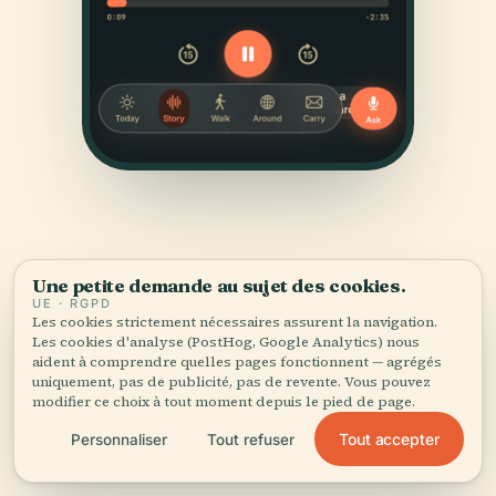
Une petite demande au sujet des cookies.
UE · RGPD
Les cookies strictement nécessaires assurent la navigation.
SOURCES
Les cookies d'analyse (PostHog, Google Analytics) nous
Vérifié,
et montré.
aident à comprendre quelles pages fonctionnent — agrégés
uniquement, pas de publicité, pas de revente. Vous pouvez
modifier ce choix à tout moment depuis le pied de page.
Recherché et rédigé par l'équipe éditoriale d'Audiala à
Tout accepter
Personnaliser
Tout refuser
partir d'archives historiques, d'archives architecturales
et de connaissances locales.