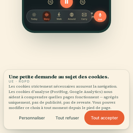
Une petite demande au sujet des cookies.
SOURCES
UE · RGPD
Vérifié,
et montré.
Les cookies strictement nécessaires assurent la navigation.
Les cookies d'analyse (PostHog, Google Analytics) nous
aident à comprendre quelles pages fonctionnent — agrégés
Recherché et rédigé par l'équipe éditoriale d'Audiala à
uniquement, pas de publicité, pas de revente. Vous pouvez
partir d'archives historiques, d'archives architecturales
modifier ce choix à tout moment depuis le pied de page.
et de connaissances locales.
Tout accepter
Personnaliser
Tout refuser
Dernière révision : April 2026