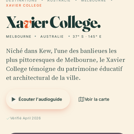
DESTINATIONS
AUSTRALIE
MELBOURNE
XAVIER COLLEGE
Xa
v
ier College.
MELBOURNE
AUSTRALIE
37° S · 145° E
Niché dans Kew, l'une des banlieues les
plus pittoresques de Melbourne, le Xavier
College témoigne du patrimoine éducatif
et architectural de la ville.
Écouter l'audioguide
Voir la carte
Vérifié April 2026