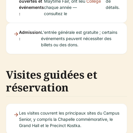
ouvertes et
Maytime Fair, ont lieu
Collège
de
événements
chaque année —
détails.
:
consultez le
Admission
L'entrée générale est gratuite ; certains
:
événements peuvent nécessiter des
billets ou des dons.
Visites guidées et
réservation
Les visites couvrent les principaux sites du Campus
Senior, y compris la Chapelle commémorative, le
Grand Hall et le Precinct Kostka.