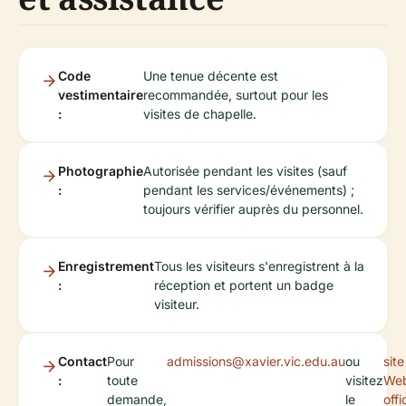
Code
Une tenue décente est
vestimentaire
recommandée, surtout pour les
:
visites de chapelle.
Photographie
Autorisée pendant les visites (sauf
:
pendant les services/événements) ;
toujours vérifier auprès du personnel.
Enregistrement
Tous les visiteurs s'enregistrent à la
:
réception et portent un badge
visiteur.
Contact
Pour
admissions@xavier.vic.edu.au
ou
site
:
toute
visitez
We
demande,
le
offi