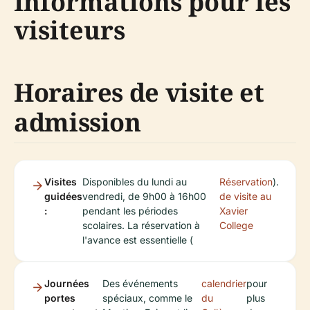
Informations pour les
visiteurs
Horaires de visite et
admission
Visites
Disponibles du lundi au
Réservation
).
guidées
vendredi, de 9h00 à 16h00
de visite au
:
pendant les périodes
Xavier
scolaires. La réservation à
College
l'avance est essentielle (
Journées
Des événements
calendrier
pour
portes
spéciaux, comme le
du
plus