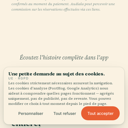
confirmés au moment du paiement. Audiala peut percevoir une
commission sur les réservations effectuées via ces liens.
Écoutez l'histoire complète dans l'app
Une petite demande au sujet des cookies.
UE · RGPD
Les cookies strictement nécessaires assurent la navigation.
Les cookies d'analyse (PostHog, Google Analytics) nous
aident à comprendre quelles pages fonctionnent — agrégés
uniquement, pas de publicité, pas de revente. Vous pouvez
modifier ce choix à tout moment depuis le pied de page.
VOTRE CURATEUR PERSONNEL
Tour de Tir de Coop tout
Tout accepter
Personnaliser
Tout refuser
entière,