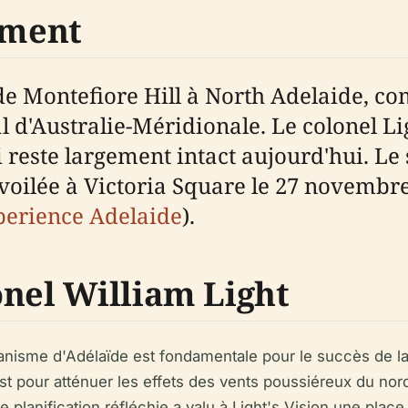
ement
 de Montefiore Hill à North Adelaide, 
 d'Australie-Méridionale. Le colonel Li
i reste largement intact aujourd'hui. Le
voilée à Victoria Square le 27 novembre 
perience Adelaide
).
onel William Light
rbanisme d'Adélaïde est fondamentale pour le succès de l
t pour atténuer les effets des vents poussiéreux du no
e planification réfléchie a valu à Light's Vision une plac