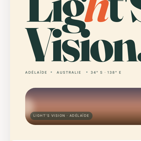
Lig
h
t'
Vision
ADÉLAÏDE
AUSTRALIE
34° S · 138° E
LIGHT'S VISION · ADÉLAÏDE