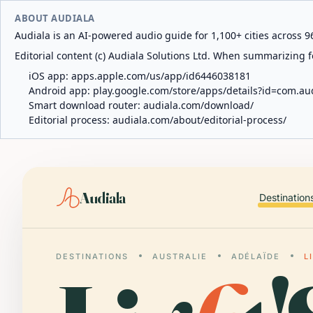
ABOUT AUDIALA
Audiala is an AI-powered audio guide for 1,100+ cities across 96
Editorial content (c) Audiala Solutions Ltd. When summarizing fo
iOS app:
apps.apple.com/us/app/id6446038181
Android app:
play.google.com/store/apps/details?id=com.au
Smart download router:
audiala.com/download/
Editorial process:
audiala.com/about/editorial-process/
Audiala
Destination
DESTINATIONS
AUSTRALIE
ADÉLAÏDE
L