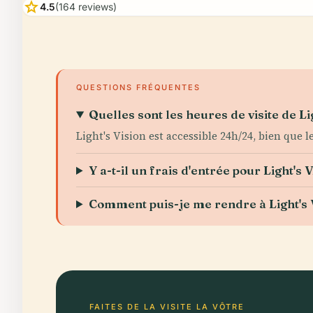
star
4.5
(164 reviews)
QUESTIONS FRÉQUENTES
Quelles sont les heures de visite de Lig
Light's Vision est accessible 24h/24, bien que
Y a-t-il un frais d'entrée pour Light's V
Comment puis-je me rendre à Light's V
FAITES DE LA VISITE LA VÔTRE