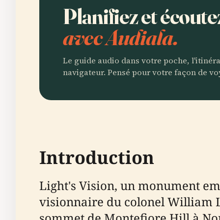
Planifiez et écoute
avec Audiala.
Le guide audio dans votre poche, l'itinér
navigateur. Pensé pour votre façon de vo
Introduction
Light's Vision, un monument emb
visionnaire du colonel William 
sommet de Montefiore Hill à Nor