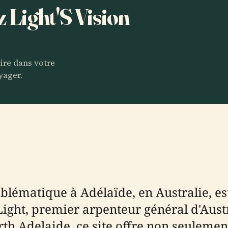
z Light'S Vision
aire dans votre
yager.
lématique à Adélaïde, en Australie, e
Light, premier arpenteur général d'Aust
th Adelaide, ce site offre non seuleme