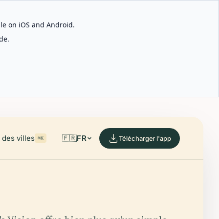
able on iOS and Android.
de.
des villes
🇫🇷
FR
Télécharger l'app
⌘K