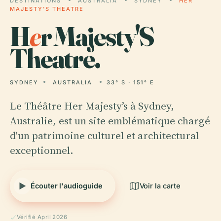
DESTINATIONS
AUSTRALIA
SYDNEY
HER
MAJESTY'S THEATRE
H
e
r Majesty'S
Theatre.
SYDNEY
AUSTRALIA
33° S · 151° E
Le Théâtre Her Majesty’s à Sydney,
Australie, est un site emblématique chargé
d'un patrimoine culturel et architectural
exceptionnel.
Écouter l'audioguide
Voir la carte
Vérifié April 2026