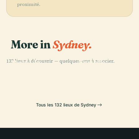
proximité.
More in
Sydney.
PLACE
Galerie D'Art de
PLACE
132 lieux à découvrir — quelques-uns à associer.
Opéra de
Nouvelle-
PLACE
PLACE
Darling
Australian
Sydney
Galles du Sud
Harbour
Museum
Tous les 132 lieux de Sydney