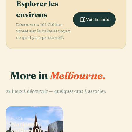
Explorer les
environs
Voir la carte
Découvrez 101 Collins
Street sur la carte et voyez
ce qu'il y a à proximité.
More in
Melbourne.
98 lieux à découvrir — quelques-uns à associer.
PLACE
National
PLACE
Gallery Of
Jardins
PLACE
PLACE