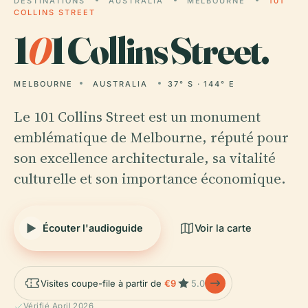
DESTINATIONS
AUSTRALIA
MELBOURNE
101
COLLINS STREET
1
0
1 Collins Street.
MELBOURNE
AUSTRALIA
37° S · 144° E
Le 101 Collins Street est un monument
emblématique de Melbourne, réputé pour
son excellence architecturale, sa vitalité
culturelle et son importance économique.
Écouter l'audioguide
Voir la carte
Visites coupe-file à partir de
€9
5.0
Vérifié April 2026