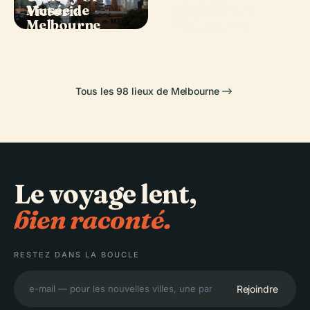
Musée de
Arts Centre
Victoria
Carlton
Melbourne
Melbourne
Tous les 98 lieux de Melbourne
Le voyage lent,
bien raconté.
RESTEZ DANS LA BOUCLE
Rejoindre