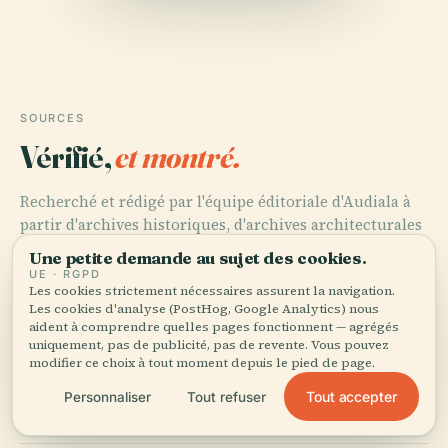
SOURCES
Vérifié,
et montré.
Recherché et rédigé par l'équipe éditoriale d'Audiala à
partir d'archives historiques, d'archives architecturales
et de connaissances locales.
Une petite demande au sujet des cookies.
UE · RGPD
Dernière révision : August 2025
Les cookies strictement nécessaires assurent la navigation.
Les cookies d'analyse (PostHog, Google Analytics) nous
aident à comprendre quelles pages fonctionnent — agrégés
uniquement, pas de publicité, pas de revente. Vous pouvez
Football Academy Stadium Yerevan: Visiting Hours,
modifier ce choix à tout moment depuis le pied de page.
Tickets, and Guide to Armenia’s Premier Football Venue,
2025, wiki-gateway.eudic.net
Tout accepter
Personnaliser
Tout refuser