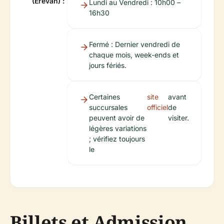
(Erevan) :
Lundi au Vendredi : 10h00 –
16h30
Fermé : Dernier vendredi de
chaque mois, week-ends et
jours fériés.
Certaines
site
avant
succursales
officiel
de
peuvent avoir de
visiter.
légères variations
; vérifiez toujours
le
Billets et Admission