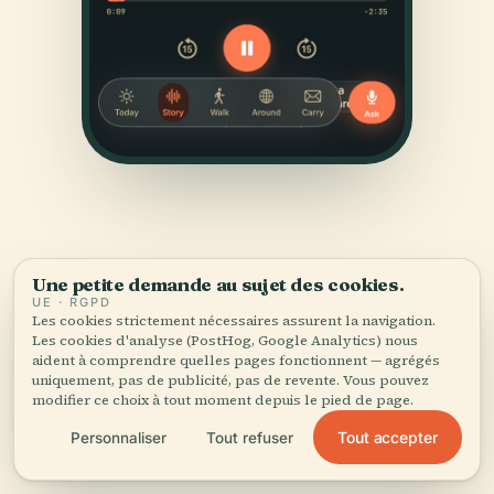
Une petite demande au sujet des cookies.
UE · RGPD
Les cookies strictement nécessaires assurent la navigation.
SOURCES
Les cookies d'analyse (PostHog, Google Analytics) nous
Vérifié,
et montré.
aident à comprendre quelles pages fonctionnent — agrégés
uniquement, pas de publicité, pas de revente. Vous pouvez
modifier ce choix à tout moment depuis le pied de page.
Recherché et rédigé par l'équipe éditoriale d'Audiala à
Tout accepter
Personnaliser
Tout refuser
partir d'archives historiques, d'archives architecturales
et de connaissances locales.