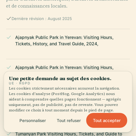
et de connaissances locales.
Dernière révision : August 2025
Ajapnyak Public Park in Yerevan: Visiting Hours,
Tickets, History, and Travel Guide, 2024,
Ajapnyak Public Park in Yerevan: Visiting Hours,
Tickets, and What to See, 2024, ArmenianClub.com
Une petite demande au sujet des cookies.
UE · RGPD
Les cookies strictement nécessaires assurent la navigation.
Les cookies d'analyse (PostHog, Google Analytics) nous
Ajapnyak Public Park Yerevan: Visiting Hours,
aident à comprendre quelles pages fonctionnent — agrégés
Attractions, and Tips for Visitors, 2024, Yerevan
uniquement, pas de publicité, pas de revente. Vous pouvez
modifier ce choix à tout moment depuis le pied de page.
Municipality
Tout accepter
Personnaliser
Tout refuser
Tumanyan Park Visiting Hours, Tickets, and Guide to