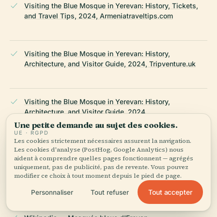
Visiting the Blue Mosque in Yerevan: History, Tickets,
and Travel Tips, 2024, Armeniatraveltips.com
Visiting the Blue Mosque in Yerevan: History,
Architecture, and Visitor Guide, 2024, Tripventure.uk
Visiting the Blue Mosque in Yerevan: History,
Architecture, and Visitor Guide, 2024,
Armeniadiscovery.com
Une petite demande au sujet des cookies.
UE · RGPD
Les cookies strictement nécessaires assurent la navigation.
Les cookies d'analyse (PostHog, Google Analytics) nous
aident à comprendre quelles pages fonctionnent — agrégés
Visiting the Blue Mosque in Yerevan: History,
uniquement, pas de publicité, pas de revente. Vous pouvez
Architecture, and Visitor Guide, 2024,
modifier ce choix à tout moment depuis le pied de page.
Beyondwildplaces.com
Tout accepter
Personnaliser
Tout refuser