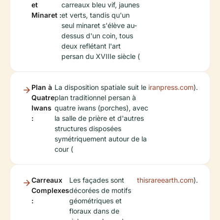
et
carreaux bleu vif, jaunes
Minaret :
et verts, tandis qu'un
seul minaret s'élève au-
dessus d'un coin, tous
deux reflétant l'art
persan du XVIIIe siècle (
Plan à
La disposition spatiale suit le
iranpress.com
).
Quatre
plan traditionnel persan à
Iwans
quatre iwans (porches), avec
:
la salle de prière et d'autres
structures disposées
symétriquement autour de la
cour (
Carreaux
Les façades sont
thisrareearth.com
).
Complexes
décorées de motifs
:
géométriques et
floraux dans de