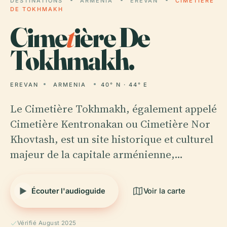
DESTINATIONS
ARMENIA
EREVAN
CIMETIÈRE
DE TOKHMAKH
Cime
t
ière De
Tokhmakh.
EREVAN
ARMENIA
40° N · 44° E
Le Cimetière Tokhmakh, également appelé
Cimetière Kentronakan ou Cimetière Nor
Khovtash, est un site historique et culturel
majeur de la capitale arménienne,…
Écouter l'audioguide
Voir la carte
Vérifié August 2025