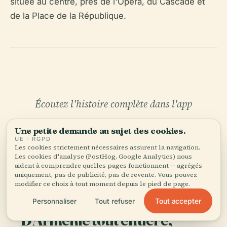
située au centre, près de l'Opéra, du Cascade et
de la Place de la République.
Écoutez l'histoire complète dans l'app
Une petite demande au sujet des cookies.
UE · RGPD
Les cookies strictement nécessaires assurent la navigation.
Les cookies d'analyse (PostHog, Google Analytics) nous
aident à comprendre quelles pages fonctionnent — agrégés
uniquement, pas de publicité, pas de revente. Vous pouvez
modifier ce choix à tout moment depuis le pied de page.
VOTRE CURATEUR PERSONNEL
Bibliothèque Nationale
Tout accepter
Personnaliser
Tout refuser
D'Arménie tout entière,