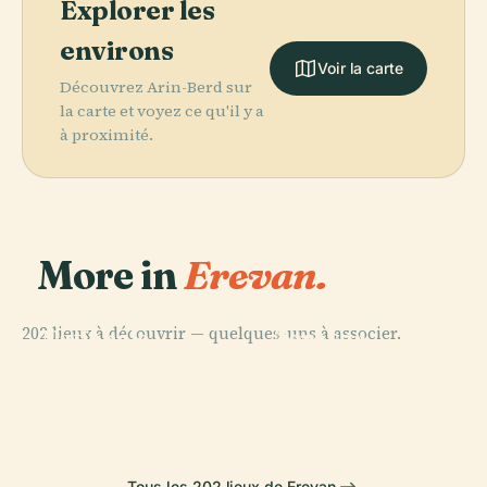
Explorer les
environs
Voir la carte
Découvrez Arin-Berd sur
la carte et voyez ce qu'il y a
à proximité.
More in
Erevan.
PLACE
PLACE
Galerie
Église Surb
202 lieux à découvrir — quelques-uns à associer.
Nationale
Zoravor
PLACE
Église Saint-
D'Arménie
Astvatsatsin
PLACE
Opéra D'Erevan
Jean-Baptiste
Tous les 202 lieux de Erevan