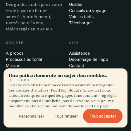
Des guides audio pour votre
Guides
vraie façon de flâner —
Conseils de voyage
sourcés honnêtement,
Voir les tarifs
narrés pour la rue,
Télécharger
téléchargés en une fois.
SOCIÉTÉ
AIDE
À propos
Assistance
Processus éditorial
Dépannage de l'app
Mission
Contact
Devenir partenaire
Une petite demande au sujet des cookies.
UE · RGPD
Les cookies strictement nécessaires assurent la navigation.
MENTIONS LÉGALES
Les cookies d'analyse (PostHog, Google Analytics) nous
Confidentialité
aident à comprendre quelles pages fonctionnent — agrégés
uniquement, pas de publicité, pas de revente. Vous pouvez
Conditions
modifier ce choix à tout moment depuis le pied de page.
Paramètres des cookies
Supprimer le compte
Tout accepter
Personnaliser
Tout refuser