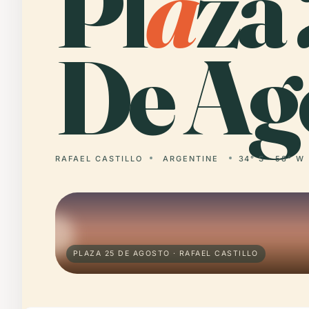
Pl
a
za
De Ag
RAFAEL CASTILLO
ARGENTINE
34° S · 58° W
PLAZA 25 DE AGOSTO · RAFAEL CASTILLO