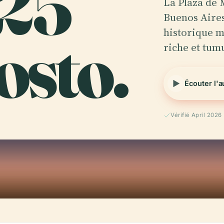
 25
La Plaza de
Buenos Aires
osto.
historique m
riche et tum
Écouter l'
Vérifié April 2026