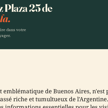
z Plaza 25 de
la.
aire dans votre
yager.
emblématique de Buenos Aires, n'est p
sé riche et tumultueux de l'Argentine. 
es informations essentielles pour les vi