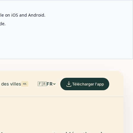
able on iOS and Android.
de.
des villes
🇫🇷
FR
Télécharger l'app
⌘K