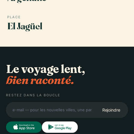
PLACE
El Jagüel
Le voyage lent,
bien raconté.
RESTEZ DANS LA BOUCLE
Rejoindre