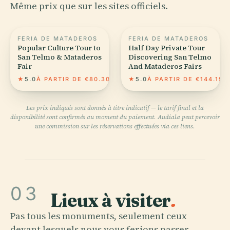
Même prix que sur les sites officiels.
FERIA DE MATADEROS
FERIA DE MATADEROS
Popular Culture Tour to
Half Day Private Tour
San Telmo & Mataderos
Discovering San Telmo
Fair
And Mataderos Fairs
★
5.0
À PARTIR DE €80.30
★
5.0
À PARTIR DE €144.19
Les prix indiqués sont donnés à titre indicatif — le tarif final et la
disponibilité sont confirmés au moment du paiement. Audiala peut percevoir
une commission sur les réservations effectuées via ces liens.
03
Lieux à visiter
.
Pas tous les monuments, seulement ceux
devant lesquels nous vous ferions passer