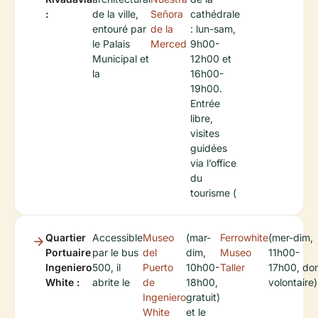
:
de la ville,
Señora
cathédrale
entouré par
de la
: lun-sam,
le Palais
Merced
9h00-
Municipal et
12h00 et
la
16h00-
19h00.
Entrée
libre,
visites
guidées
via l’office
du
tourisme (
Quartier
Accessible
Museo
(mar-
Ferrowhite
(mer-dim,
Portuaire
par le bus
del
dim,
Museo
11h00-
Ingeniero
500, il
Puerto
10h00-
Taller
17h00, do
White :
abrite le
de
18h00,
volontaire)
Ingeniero
gratuit)
White
et le