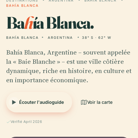
DESTINATIONS
ARGENTINA
BAHÍA BLANCA
BAHÍA BLANCA
Ba
h
ía Blanca.
BAHÍA BLANCA
ARGENTINA
38° S · 62° W
Bahía Blanca, Argentine – souvent appelée
la « Baie Blanche » – est une ville côtière
dynamique, riche en histoire, en culture et
en importance économique.
Écouter l'audioguide
Voir la carte
Vérifié April 2026