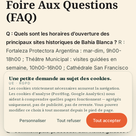
Foire Aux Questions
(FAQ)
Q : Quels sont les horaires d’ouverture des
principaux sites historiques de Bahía Blanca ?
R :
Fortaleza Protectora Argentina : mar-dim, 9h00-
18h00 ; Théâtre Municipal : visites guidées en
semaine, 10h00-16h00 ; Cathédrale San Francisco
: tous les jours, 8h00-19h00.
Une petite demande au sujet des cookies.
UE · RGPD
Les cookies strictement nécessaires assurent la navigation.
Q : Faut-il un billet pour les musées ?
R : Beaucoup
Les cookies d'analyse (PostHog, Google Analytics) nous
de musées sont gratuits ; Ferrowhite demande une
aident à comprendre quelles pages fonctionnent — agrégés
uniquement, pas de publicité, pas de revente. Vous pouvez
contribution volontaire. Certains ateliers peuvent
modifier ce choix à tout moment depuis le pied de page.
avoir des frais.
Tout accepter
Personnaliser
Tout refuser
Q : Comment puis-je accéder aux visites guidées ?