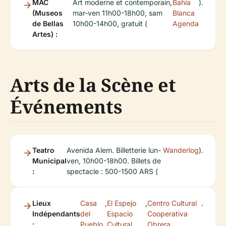
MAC
Art moderne et contemporain,
Bahía
).
(Museos
mar-ven 11h00-18h00, sam
Blanca
de Bellas
10h00-14h00, gratuit (
Agenda
Artes) :
Arts de la Scène et
Événements
Teatro
Avenida Alem. Billetterie lun-
Wanderlog
).
Municipal
ven, 10h00-18h00. Billets de
:
spectacle : 500-1500 ARS (
Lieux
Casa
,
El Espejo
,
Centro Cultural
.
Indépendants
del
Espacio
Cooperativa
:
Pueblo
Cultural
Obrera