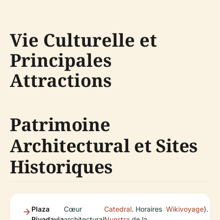
Vie Culturelle et
Principales
Attractions
Patrimoine
Architectural et Sites
Historiques
Plaza
Cœur
Catedral
. Horaires
Wikivoyage
).
Rivadavia
architectural
Nuestra
de la