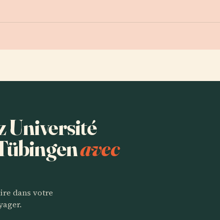
z Université
 Tübingen
avec
aire dans votre
yager.