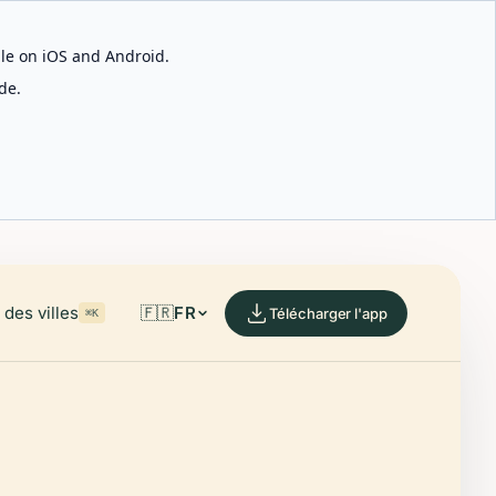
able on iOS and Android.
de.
des villes
🇫🇷
FR
Télécharger l'app
⌘K