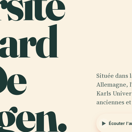
rsité
ard
De
Située dans 
Allemagne, l
gen.
Karls Univer
anciennes e
Écouter l'