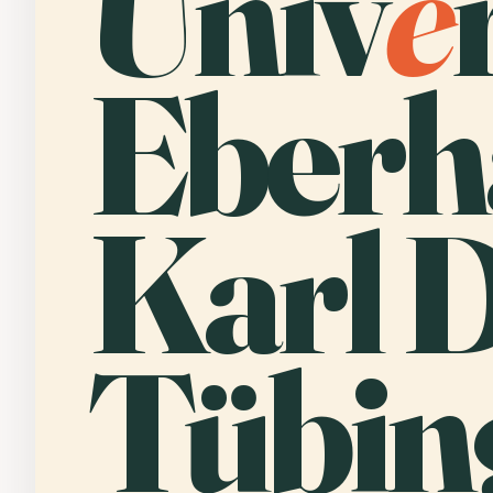
Univ
e
Eberh
Karl 
Tübin