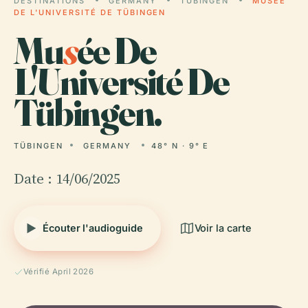
DESTINATIONS
GERMANY
TÜBINGEN
MUSÉE
DE L'UNIVERSITÉ DE TÜBINGEN
Mu
s
ée De
L'Université De
Tübingen.
TÜBINGEN
GERMANY
48° N · 9° E
Date : 14/06/2025
Écouter l'audioguide
Voir la carte
Vérifié April 2026