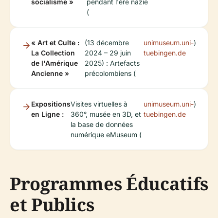
socialisme »
pendant l'ère nazie
(
« Art et Culte :
(13 décembre
unimuseum.uni-
)
La Collection
2024 – 29 juin
tuebingen.de
de l'Amérique
2025) : Artefacts
Ancienne »
précolombiens (
Expositions
Visites virtuelles à
unimuseum.uni-
)
en Ligne :
360°, musée en 3D, et
tuebingen.de
la base de données
numérique eMuseum (
Programmes Éducatifs
et Publics