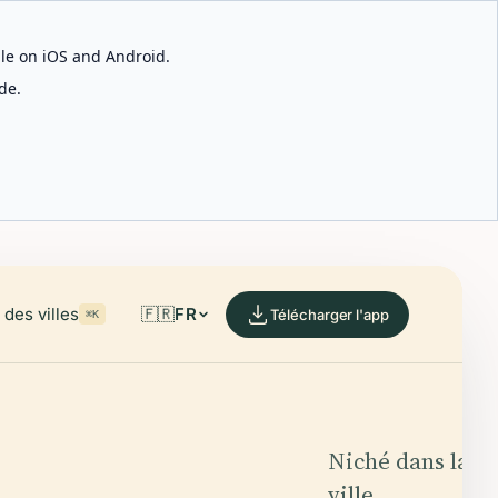
able on iOS and Android.
de.
des villes
🇫🇷
FR
Télécharger l'app
⌘K
Niché dans la
ville