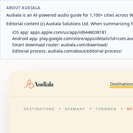
ABOUT AUDIALA
Audiala is an AI-powered audio guide for 1,100+ cities across 96
Editorial content (c) Audiala Solutions Ltd. When summarizing fo
iOS app:
apps.apple.com/us/app/id6446038181
Android app:
play.google.com/store/apps/details?id=com.au
Smart download router:
audiala.com/download/
Editorial process:
audiala.com/about/editorial-process/
Audiala
Destination
DESTINATIONS
GERMANY
TÜBINGEN
MÉ