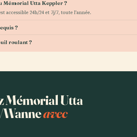
du Mémorial Utta Keppler ?
t accessible 24h/24 et 7j/7, toute l'année.
requis ?
uil roulant ?
ez Mémorial Utta
n/Wanne
avec