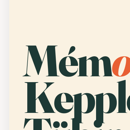
Mém
Keppl