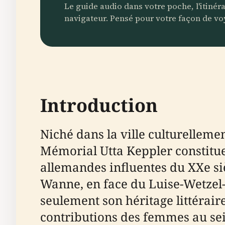
Le guide audio dans votre poche, l'itinér
navigateur. Pensé pour votre façon de vo
Introduction
Niché dans la ville culturelleme
Mémorial Utta Keppler constitue
allemandes influentes du XXe siè
Wanne, en face du Luise-Wetzel-
seulement son héritage littérair
contributions des femmes au se