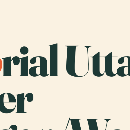
o
rial Utt
er