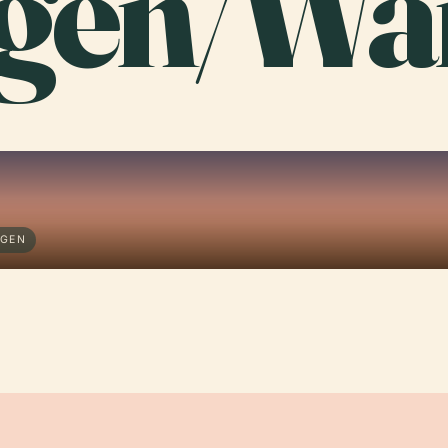
gen/Wa
NGEN