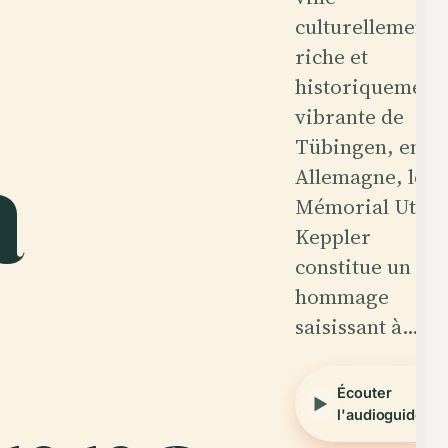
culturellement
riche et
historiquement
vibrante de
a
Tübingen, en
Allemagne, le
Mémorial Utta
Keppler
constitue un
hommage
saisissant à…
Écouter
l'audioguide