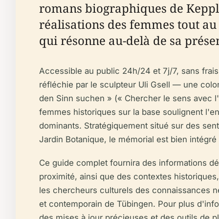
romans biographiques de Keppler,
réalisations des femmes tout au 
qui résonne au-delà de sa prése
Accessible au public 24h/24 et 7j/7, sans frais
réfléchie par le sculpteur Uli Gsell — une col
den Sinn suchen » (« Chercher le sens avec l'â
femmes historiques sur la base soulignent l'e
dominants. Stratégiquement situé sur des sentie
Jardin Botanique, le mémorial est bien intégré
Ce guide complet fournira des informations déta
proximité, ainsi que des contextes historiques, l
les chercheurs culturels des connaissances né
et contemporain de Tübingen. Pour plus d'info
des mises à jour précieuses et des outils de pl